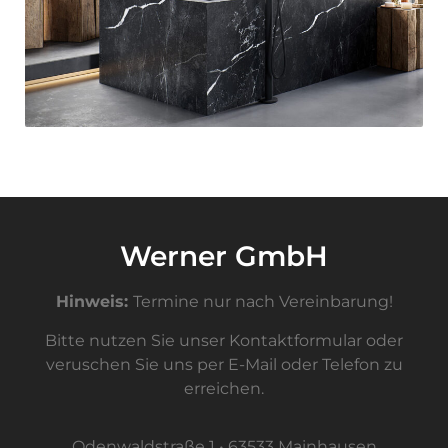
Werner GmbH
Hinweis:
Termine nur nach Vereinbarung!
Bitte nutzen Sie unser Kontaktformular oder
veruschen Sie uns per E-Mail oder Telefon zu
erreichen.
Odenwaldstraße 1 • 63533 Mainhausen